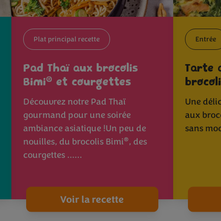
Plat principal recette
Entrée
Pad Thaï aux brocolis
Tarte 
®
Bimi
et courgettes
brocol
Découvrez notre Pad Thaï
Une déli
gourmand pour une soirée
aux broc
ambiance asiatique !Un peu de
sans mod
®
nouilles, du brocolis Bimi
, des
courgettes ...…
Voir la recette