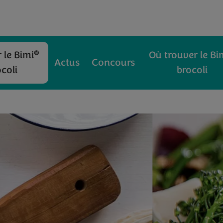
®
 le Bimi
Où trouver le Bi
Actus
Concours
coli
brocoli