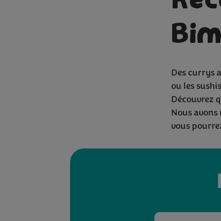
Rec
Bim
Ent
Des currys 
ou les sushis
Découvrez qu
Nous avons r
vous pourrez