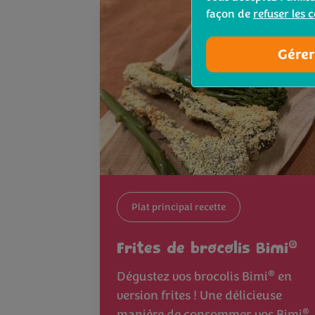
façon de
refuser les 
Gérer
Plat principal recette
®
Frites de brocolis Bimi
®
Dégustez vos brocolis Bimi
en
version frites ! Une délicieuse
®
manière de consommer vos Bimi