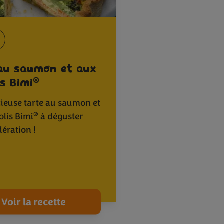
au saumon et aux
®
is Bimi
cieuse tarte au saumon et
®
olis Bimi
à déguster
ération !
Voir la recette