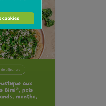
s cookies
s de déjeuners
rustique aux
®
is Bimi
, pois
ands, menthe,