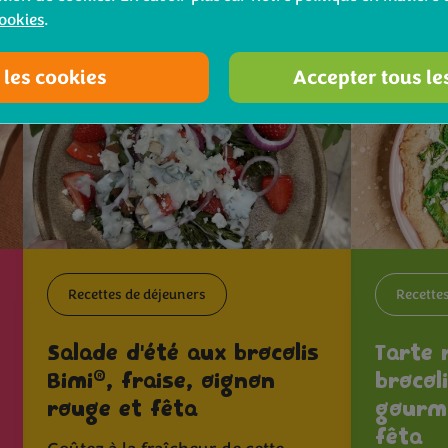
cookies
.
 les cookies
Accepter tous le
Recettes de déjeuners
Recette
Salade d'été aux brocolis
Tarte 
®
Bimi
, fraise, oignon
brocol
rouge et fêta
gourm
fêta