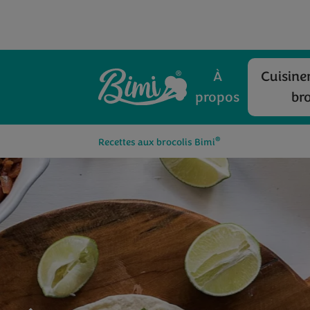
À
Cuisiner
propos
bro
®
Recettes aux brocolis Bimi