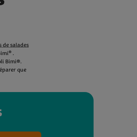
s
Bimi
®
s de salades
®
Bimi
.
li Bimi®.
réparer que
s