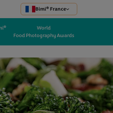
®
Bimi
France
®
mi
World
Food Photography Awards