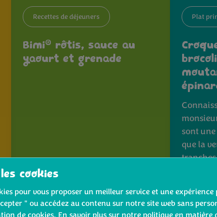
Recettes de déjeuners
Plat pri
®
Bimi
rôtis, sauce au
Croqu
yaourt et grenade
brocol
moutar
épinar
Connaiss
monsieur
sont une 
que la ve
tranche
 les cookies
Voir la recette
ookies pour vous proposer un meilleur service et une expérience 
cepter " ou accédez au contenu sur notre site web sans person
ation de cookies. En savoir plus sur notre politique en matière 