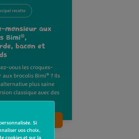
ncipal recette
e-monsieur aux
®
is Bimi
,
de, bacon et
ds
ez-vous les croques-
®
 aux brocolis Bimi
? Ils
alternative plus saine
rsion classique avec des
s…
Voir la recette
personnalisée. Si
naliser vos choix,
de cookies et sur la