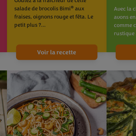
Goûtez à la fraîcheur de cette
®
salade de brocolis Bimi
aux
Avec la c
fraises, oignons rouge et fêta. Le
avons env
petit plus ?…
comme ce
rustique
Voir la recette