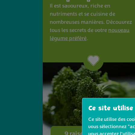
Il est savoureux, riche en
nutriments et se cuisine de
nombreuses manières. Découvrez
tous les secrets de votre
nouveau
légume préféré
.
Ce site utilise
Ce site utilise des c
vous sélectionnez "ac
9 raisons d’aimer le
vous acceptez l’utilis