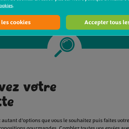
®
cookies
.
brocoli bimi
 les cookies
Accepter tous le
vez votre
tte
 autant d’options que vous le souhaitez puis faites votr
ropositions gourmandes. Comblez toutes vos envies ave