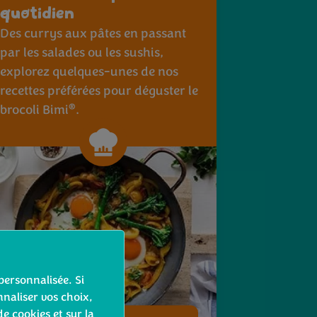
quotidien
Des currys aux pâtes en passant
par les salades ou les sushis,
explorez quelques-unes de nos
recettes préférées pour déguster le
®
brocoli Bimi
.
personnalisée. Si
naliser vos choix,
de cookies et sur la