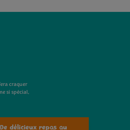
fera craquer
e si spécial,
De délicieux repas au