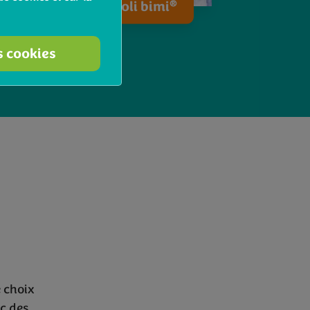
®
Cuisiner le brocoli bimi
s cookies
e choix
c des