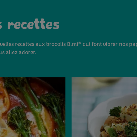
s recettes
®
velles recettes aux brocolis Bimi
qui font vibrer nos pap
s allez adorer.