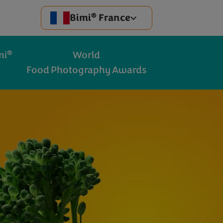
®
Bimi
France
®
mi
World
Food Photography Awards