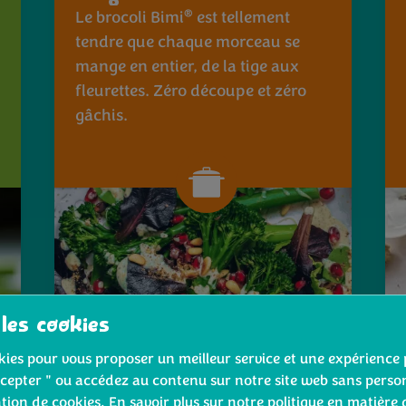
®
Le brocoli Bimi
est tellement
tendre que chaque morceau se
mange en entier, de la tige aux
fleurettes. Zéro découpe et zéro
gâchis.
 les cookies
ookies pour vous proposer un meilleur service et une expérience 
cepter " ou accédez au contenu sur notre site web sans person
Comment cuisiner le
ation de cookies. En savoir plus sur notre politique en matière 