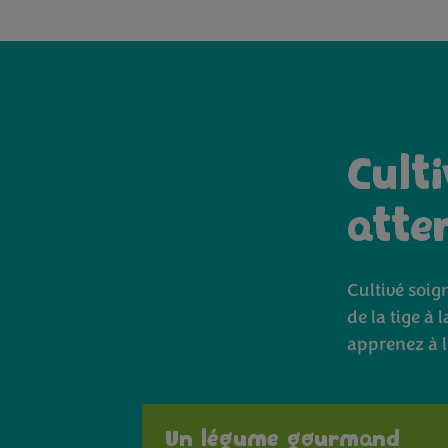
Cult
atte
Cultivé soig
de la tige à 
apprenez à l
Un légume gourmand