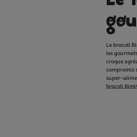
Le 
gou
Du broc
Le brocoli B
les gourmets
croque agréa
compromis su
super-alime
brocoli Bimi