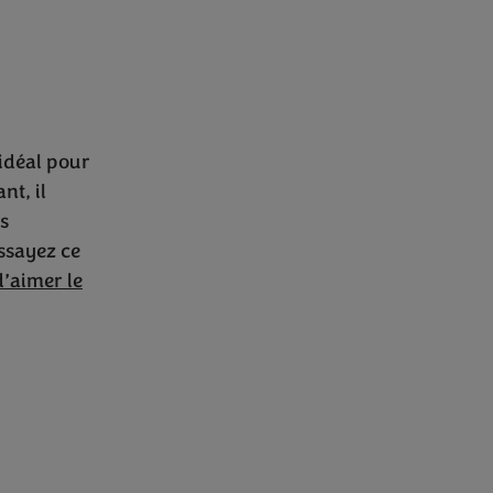
 Mieux !
 idéal pour
nt, il
ns
ssayez ce
d’aimer le