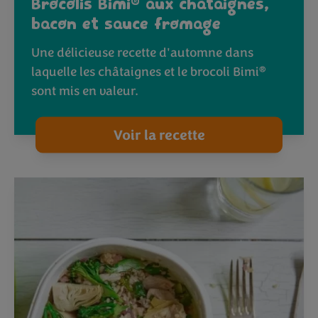
®
Brocolis Bimi
aux châtaignes,
bacon et sauce fromage
Une délicieuse recette d'automne dans
®
laquelle les châtaignes et le brocoli Bimi
sont mis en valeur.
Voir la recette