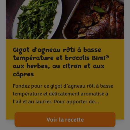
Gigot d’agneau rôti à basse
®
température et brocolis Bimi
aux herbes, au citron et aux
câpres
Fondez pour ce gigot d’agneau rôti à basse
température et délicatement aromatisé à
l’ail et au laurier. Pour apporter de…
Voir la recette