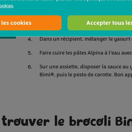
Faire rôtir au four à 180° pendant 20 
cookies
.
Faire sur-cuire des carottes à l’eau et 
 les cookies
Accepter tous le
citron, huile d’olive, parmesan, poivre
Dans un récipient, mélanger le yaourt gr
Faire cuire les pâtes Alpina à l’eau ave
Sur une assiette, disposer la sauce au y
Bimi®, puis le pesto de carotte. Bon app
 trouver le brocoli Bi