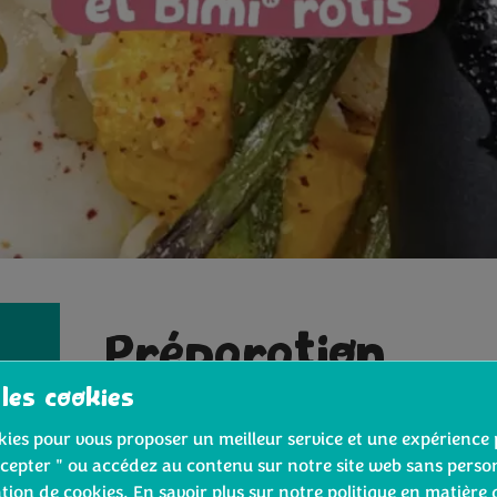
Préparation
 les cookies
Dans un grand plat allant au four, disp
ookies pour vous proposer un meilleur service et une expérience 
d’olive, sel, poivre, piment d’espelette
cepter " ou accédez au contenu sur notre site web sans person
ation de cookies. En savoir plus sur notre politique en matière 