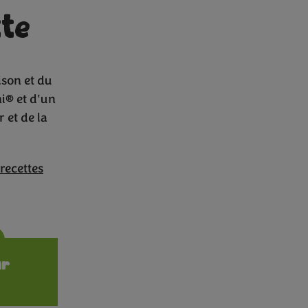
te
ison et du
i® et d'un
 et de la
recettes
ions
ur