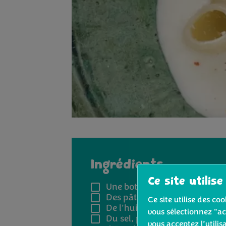
Ingrédients
Ce site utilise
Une botte de carottes
Des pâtes Alpina
Ce site utilise des c
De l'huile d’olive
vous sélectionnez "ac
Du sel, poivre et piment
vous acceptez l’utilis