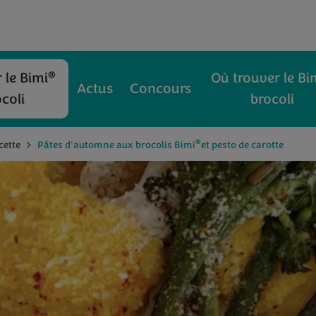
®
 le Bimi
Où trouver le Bi
Actus
Concours
coli
brocoli
®
cette
Pâtes d'automne aux brocolis Bimi
et pesto de carotte