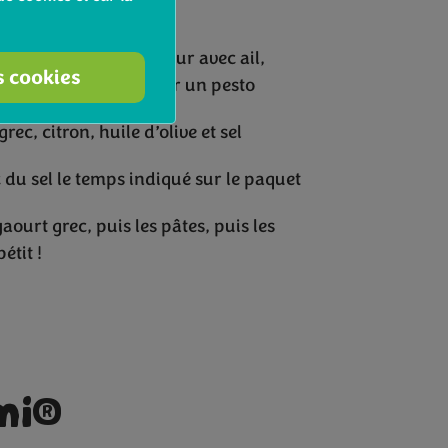
minutes
les mixer dans un mixeur avec ail,
s cookies
 et piment pour obtenir un pesto
ec, citron, huile d’olive et sel
c du sel le temps indiqué sur le paquet
aourt grec, puis les pâtes, puis les
étit !
mi®