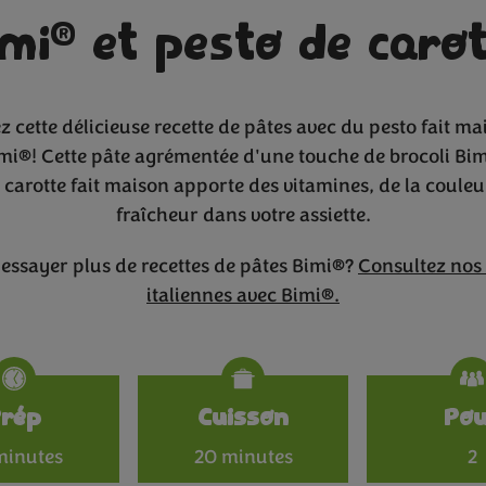
®
imi
et pesto de carot
 cette délicieuse recette de pâtes avec du pesto fait ma
imi®! Cette pâte agrémentée d'une touche de brocoli Bim
 carotte fait maison apporte des vitamines, de la couleur
fraîcheur dans votre assiette.
'essayer plus de recettes de pâtes Bimi®?
Consultez nos 
italiennes avec Bimi®.
Specificat
Prép
Cuisson
Po
minutes
20 minutes
2