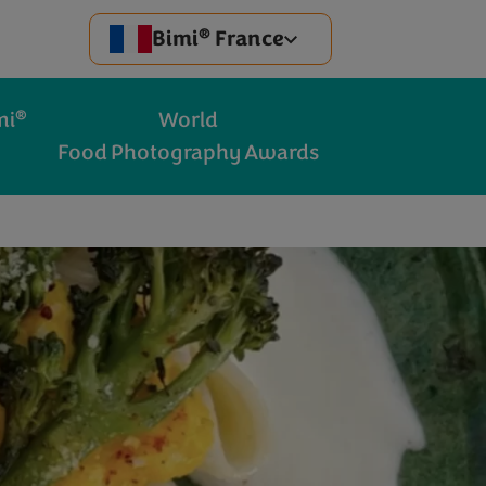
®
Bimi
France
®
mi
World
Food Photography Awards