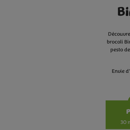
B
Découvrez
brocoli B
pesto de
Envie d
30 