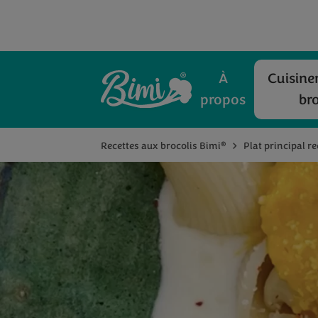
À
Cuisiner
propos
bro
®
Recettes aux brocolis Bimi
Plat principal re