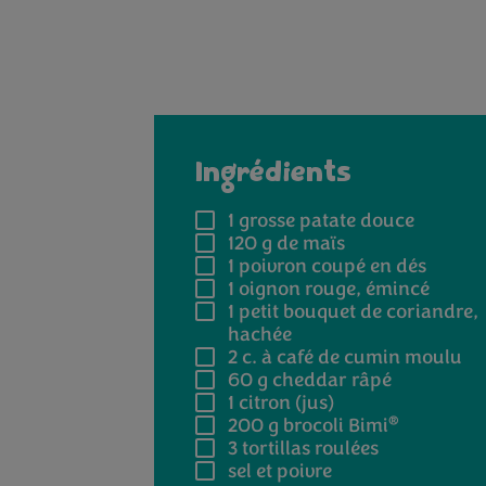
Ingrédients
1
grosse patate douce
120 g
de maïs
1
poivron coupé en dés
1
oignon rouge, émincé
1
petit bouquet de coriandre,
hachée
2 c. à café
de cumin moulu
60 g
cheddar râpé
1
citron (jus)
®
200 g
brocoli Bimi
3
tortillas roulées
sel et poivre