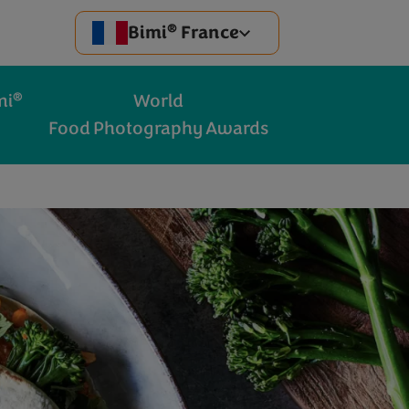
®
Bimi
France
®
mi
World
Food Photography Awards