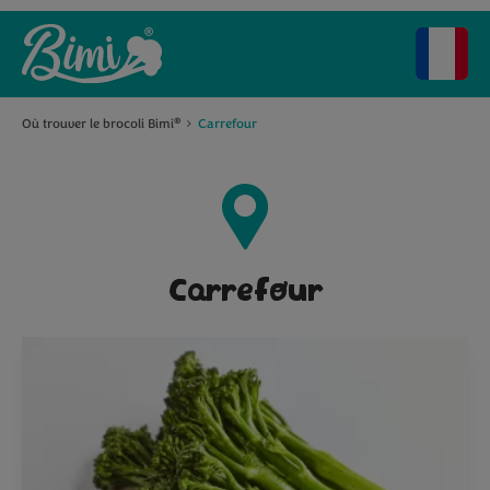
Où trouver le brocoli Bimi
Carrefour
®
Carrefour