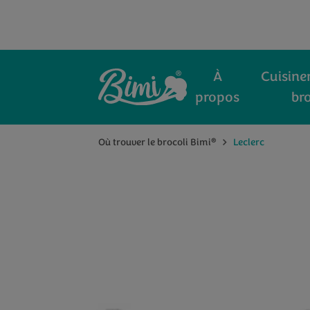
À
Cuisiner
propos
bro
®
Où trouver le brocoli Bimi
Leclerc