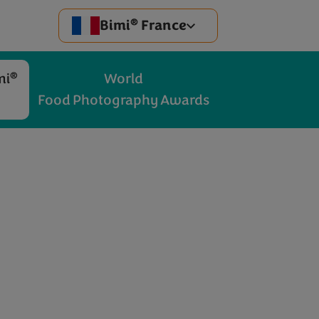
®
Bimi
France
®
mi
World
Food Photography Awards