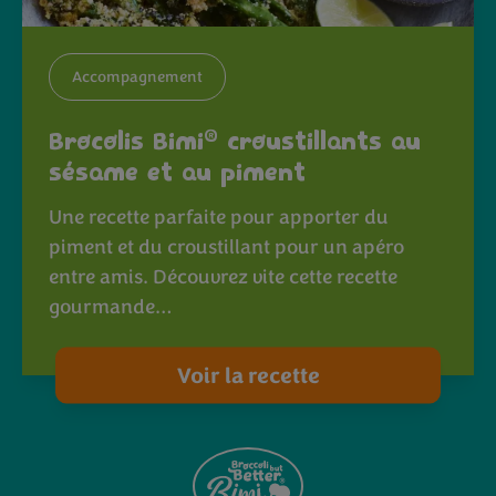
Accompagnement
®
Brocolis Bimi
croustillants au
sésame et au piment
Une recette parfaite pour apporter du
piment et du croustillant pour un apéro
entre amis. Découvrez vite cette recette
gourmande…
Voir la recette