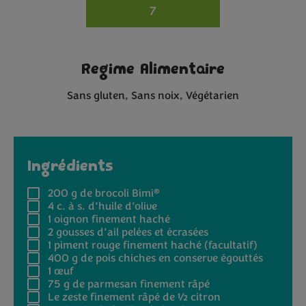
7
Regime Alimentaire
Sans gluten
Sans noix
Végétarien
Ingrédients
®
200 g
de brocoli Bimi
4 c. à s.
d’huile d’olive
1
oignon finement haché
2
gousses d’ail pelées et écrasées
1
piment rouge finement haché (facultatif)
400 g
de pois chiches en conserve égouttés
1
œuf
75 g
de parmesan finement râpé
Le zeste finement râpé de ½ citron