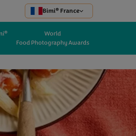
®
Bimi
France
®
mi
World
Food Photography Awards