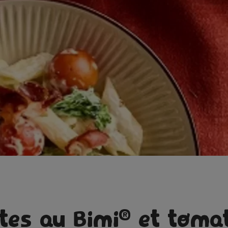
®
tes au Bimi
et toma