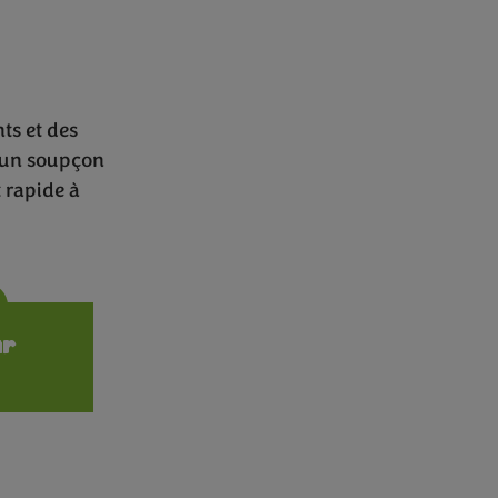
ts et des
à un soupçon
t rapide à
ions
ur