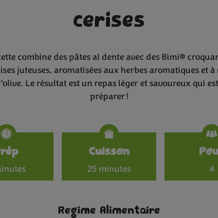
cerises
cette combine des pâtes al dente avec des Bimi® croquan
ises juteuses, aromatisées aux herbes aromatiques et 
’olive. Le résultat est un repas léger et savoureux qui es
préparer !
Specificat
Prép
Cuisson
Po
inutes
25 minutes
4
Regime Alimentaire