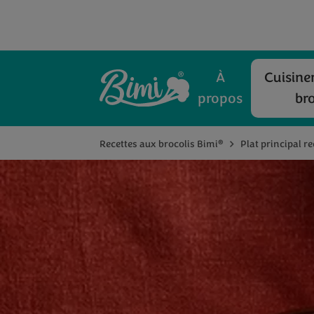
À
Cuisiner
propos
bro
®
Recettes aux brocolis Bimi
Plat principal re