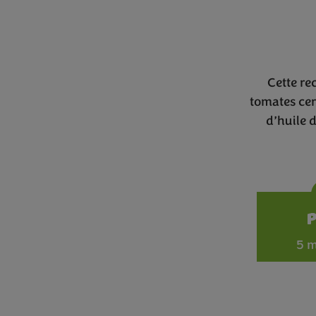
Cette re
tomates cer
d’huile d
5 m