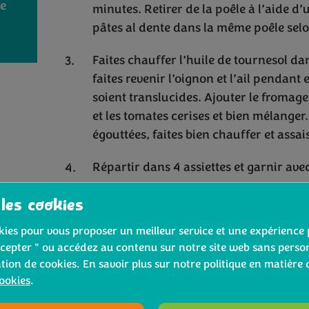
de
minutes. Retirer de la poêle à l’aide d’u
pâtes al dente dans la même poêle selo
Faites chauffer l’huile de tournesol d
faites revenir l’oignon et l’ail pendant
soient translucides. Ajouter le fromage 
et les tomates cerises et bien mélanger
égouttées, faites bien chauffer et assai
Répartir dans 4 assiettes et garnir avec
 les cookies
ookies pour vous proposer un meilleur service et une expérience 
cepter " ou accédez au contenu sur notre site web sans person
ation de cookies. En savoir plus sur notre politique en matière 
 trouver le brocoli Bi
cookies
.