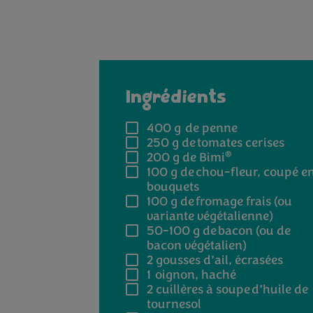
Ingrédients
400 g
de penne
250 g
de tomates cerises
®
200 g
de Bimi
100 g
de chou-fleur, coupé e
bouquets
100 g
de fromage frais (ou
variante végétalienne)
50-100 g
de bacon (ou de
bacon végétalien)
2
gousses d’ail, écrasées
1
oignon, haché
2
cuillères à soupe d’huile de
tournesol