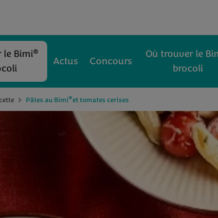
®
 le Bimi
Où trouver le Bi
Actus
Concours
coli
brocoli
®
cette
Pâtes au Bimi
et tomates cerises