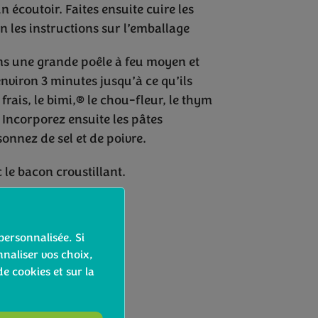
n écoutoir. Faites ensuite cuire les
n les instructions sur l’emballage
ans une grande poêle à feu moyen et
 environ 3 minutes jusqu’à ce qu’ils
frais, le bimi,® le chou-fleur, le thym
. Incorporez ensuite les pâtes
sonnez de sel et de poivre.
 le bacon croustillant.
personnalisée. Si
naliser vos choix,
de cookies et sur la
mi®