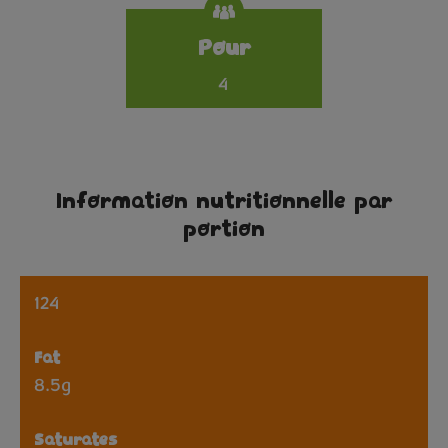
Pour
4
Information nutritionnelle par
portion
124
Fat
8.5g
Saturates