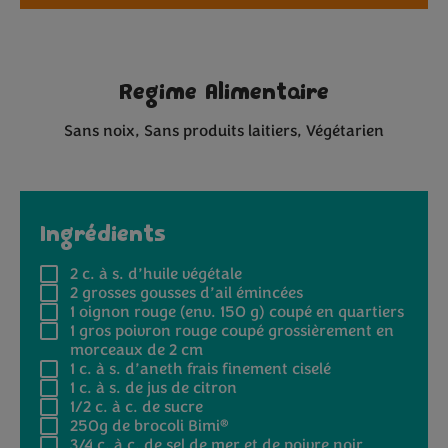
Regime Alimentaire
Sans noix
Sans produits laitiers
Végétarien
Ingrédients
2 c. à s.
d’huile végétale
2
grosses gousses d’ail émincées
1
oignon rouge (env. 150 g) coupé en quartiers
1
gros poivron rouge coupé grossièrement en
morceaux de 2 cm
1 c. à s.
d’aneth frais finement ciselé
1 c. à s.
de jus de citron
1/2 c. à c.
de sucre
®
250g
de brocoli Bimi
3/4 c. à c.
de sel de mer et de poivre noir