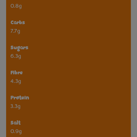
0.8g
Carbs
7.7g
Sugars
6.3g
Fibre
4.3g
Protein
3.3g
Salt
0.9g