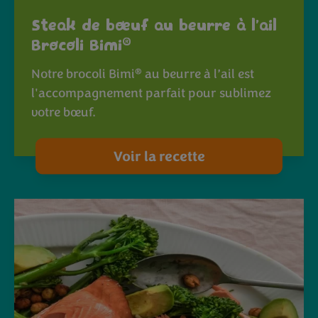
Steak de bœuf au beurre à l’ail
®
Brocoli Bimi
®
Notre brocoli Bimi
au beurre à l’ail est
l'accompagnement parfait pour sublimez
votre bœuf.
Voir la recette