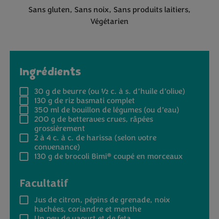
Sans gluten
Sans noix
Sans produits laitiers
Végétarien
Ingrédients
30 g
de beurre (ou ½ c. à s. d’huile d’olive)
130 g
de riz basmati complet
350 ml
de bouillon de légumes (ou d’eau)
200 g
de betteraves crues, râpées
grossièrement
2
à 4 c. à c. de harissa (selon votre
convenance)
®
130 g
de brocoli Bimi
coupé en morceaux
Facultatif
Jus de citron, pépins de grenade, noix
hachées, coriandre et menthe
Un peu de yaourt et de feta