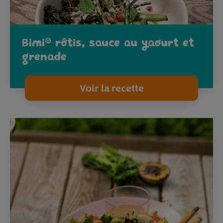
®
Bimi
rôtis, sauce au yaourt et
grenade
Voir la recette