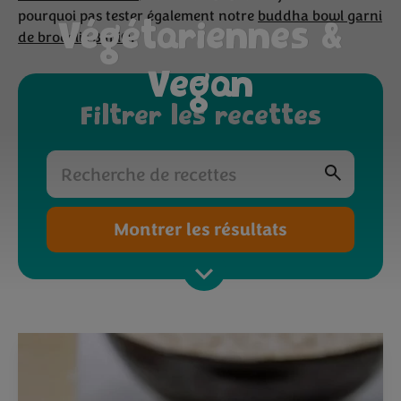
pourquoi pas tester également notre
buddha bowl garni
Végétariennes &
de brocolis Bimi®
.
Vegan
Filtrer les recettes
Montrer les résultats