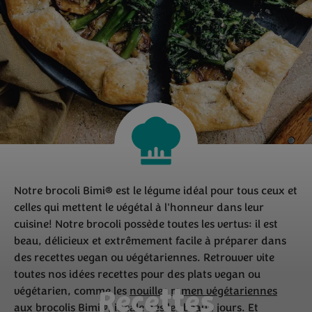
Notre brocoli Bimi® est le légume idéal pour tous ceux et
celles qui mettent le végétal à l'honneur dans leur
cuisine! Notre brocoli possède toutes les vertus: il est
beau, délicieux et extrêmement facile à préparer dans
des recettes vegan ou végétariennes. Retrouver vite
toutes nos idées recettes pour des plats vegan ou
végétarien, comme les
nouilles ramen végétariennes
Recettes
aux brocolis Bimi®
, idéale dès les beaux jours. Et