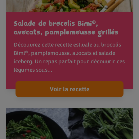
®
Salade de brocolis Bimi
,
avocats, pamplemousse grillés
Découvrez cette recette estivale au brocolis
®
Bimi
, pamplemousse, avocats et salade
iceberg. Un repas parfait pour découvrir ces
légumes sous…
Voir la recette